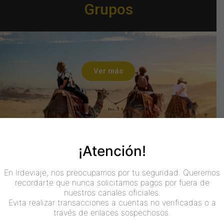
Grupos
Ver más
¡Atención!
En Irdeviaje, nos preocupamos por tu seguridad. Queremos
recordarte que nunca solicitamos pagos por fuera de
nuestros canales oficiales.
Evita realizar transacciones a cuentas no verificadas o a
través de enlaces sospechosos.