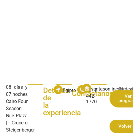
08 días y
Detalles
ventasonline@irdev
Egipto
+511
Contáctanos
07 noches
442-
de
Ver
progra
Cairo Four
1770
la
Season
experiencia
Nile Plaza
| Crucero
Volver
Steigenberger